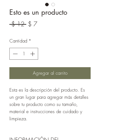
Esto es un producto
Precio
Precio
 $ 12 
$ 7
de
Cantidad
*
oferta
Agregar al carrito
Esta es la descripción del producto. Es 
un gran lugar para agregar más detalles 
sobre tu producto como su tamaño, 
material e instrucciones de cuidado y 
limpieza.
INFORMACIÓN DEL