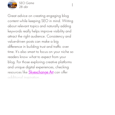
SEO Game
28 abr
Great advice on creating engaging blog 
content while keeping SEO in mind. Writing 
about relevant topics and naturally adding 
keywords really helps improve visibility and 
attract the right audience. Consistency and 
value-driven posts can make a big 
difference in building trust and traffic over 
time. It’s also smart to focus on your niche so 
readers know what to expect from your 
blog. For those exploring creative platforms 
and unique digital experiences, checking 
resources like 
Skyexchange Art
 can offer 
additional inspiration…
Mostrar más
Me gusta
Reaccionar
Kashish Shaikh
27 abr