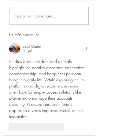
Anfibios: lo que nos
Visita al zoológico
Escribir un comentario...
dicen sobre nuestra
que aprendemos d
evolución
mamíferos
Lo más nuevo
SEO Game
31 jul
Studies about children and animals 
highlight the positive emotional connection, 
companionship, and happiness pets can 
bring into daily life. While exploring online 
platforms and digital experiences, users 
often look for simple access solutions like 
play in ex
 to manage their accounts 
smoothly. A secure and user-friendly 
approach always improves overall online 
interaction.
Me gusta
Reaccionar