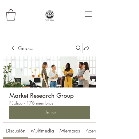
Grupos
Market Research Group
Público
·
176 miembros
Unirse
Discusión
Multimedia
Miembros
Acerca de