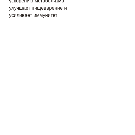
ускорению метаболизма, 
улучшает пищеварение и 
усиливает иммунитет.
Корица
Корица – это не только вкусная 
пряность, а также снижает 
уровень сахара в крови. Кроме 
того, имбирь улучшает 
пищеварение и снижает уровень 
холестерина в крови.
Рецепт
Чтобы приготовить коктейль для 
похудения кефир корица перец 
имбирь, которые помогают 
ускорить метаболизм и сжигать 