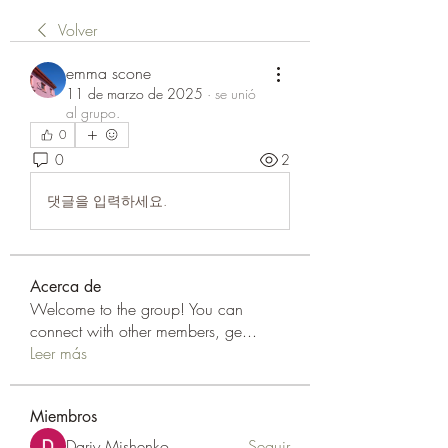
Volver
emma scone
11 de marzo de 2025
·
se unió
al grupo.
0
0
2
댓글을 입력하세요.
Acerca de
Welcome to the group! You can
connect with other members, ge
...
Leer más
Miembros
Dariy Mishenko
Seguir