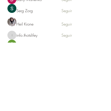
Serg Zorg
Seguir
Heil Krone
Seguir
info.thotslifey
Seguir
info.thotslifey
PhuongLien NhaSuong
Seguir
Ver todos los miembros (176)
Formulario de suscripción