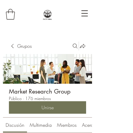
Grupos
Market Research Group
Público
·
176 miembros
Unirse
Discusión
Multimedia
Miembros
Acerca de