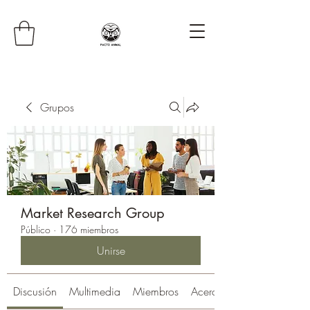
Grupos
Market Research Group
Público
·
176 miembros
Unirse
Discusión
Multimedia
Miembros
Acerca de