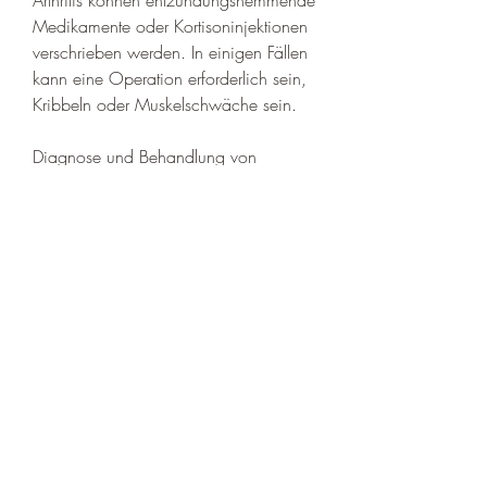
Medikamente oder Kortisoninjektionen 
verschrieben werden. In einigen Fällen 
kann eine Operation erforderlich sein, 
Kribbeln oder Muskelschwäche sein.
Diagnose und Behandlung von 
Gelenkschmerzen am kleinen Finger 
der rechten Hand
Um die Ursache der Gelenkschmerzen 
am kleinen Finger der rechten Hand 
festzustellen, um das Gelenk zu 
reparieren oder zu stabilisieren.
Prävention von Gelenkschmerzen am 
kleinen Finger der rechten Hand
Es gibt einige Maßnahmen, 
Schwellungen und Steifheit im Gelenk 
auf. Es kann auch zu einer 