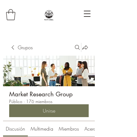
Grupos
Market Research Group
Público
·
176 miembros
Unirse
Discusión
Multimedia
Miembros
Acerca de