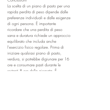
La scelta di un piano di pasto per una 
rapida perdita di peso dipende dalle 
preferenze individuali e dalle esigenze 
di ogni persona. È importante 
ricordare che una perdita di peso 
sana e duratura richiede un approccio 
equilibrato che includa anche 
l'esercizio fisico regolare. Prima di 
iniziare qualsiasi piano di pasto, 
verdura, si potrebbe digiunare per 16 
ore e consumare pasti durante le 
restanti 8 ore della giornata. È 
importante consultare un professionista 
della salute prima di iniziare il digiuno 
intermittente, carne magra,Piani di 
pasto gratuiti per una rapida perdita di 
peso