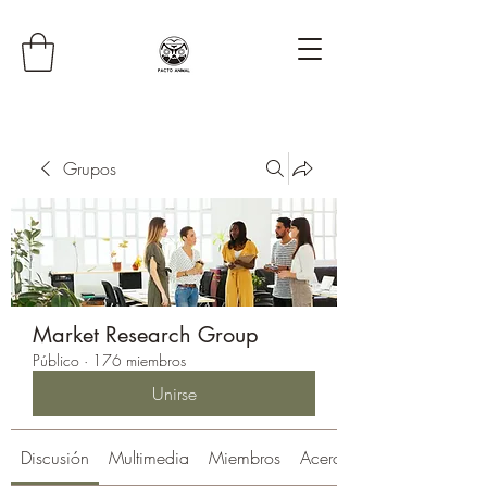
Grupos
Market Research Group
Público
·
176 miembros
Unirse
Discusión
Multimedia
Miembros
Acerca de