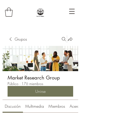
Grupos
Market Research Group
Público
·
176 miembros
Unirse
Discusión
Multimedia
Miembros
Acerca de