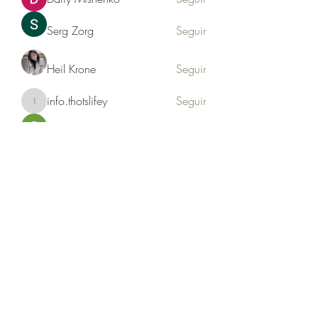
Serg Zorg
Seguir
Heil Krone
Seguir
info.thotslifey
Seguir
info.thotslifey
PhuongLien NhaSuong
Seguir
Ver todos los miembros (176)
Formulario de suscripción