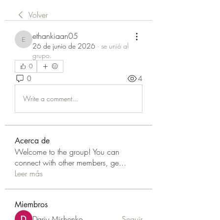
Volver
ethankiaan05
ethankiaan05
26 de junio de 2026
·
se unió al
grupo.
0
0
4
Write a comment...
Acerca de
Welcome to the group! You can
connect with other members, ge
...
Leer más
Miembros
Dariy Mishenko
Seguir