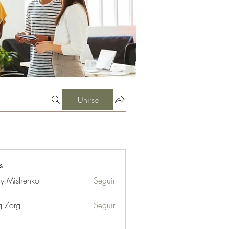
Unirse
s
iy Mishenko
Seguir
g Zorg
Seguir