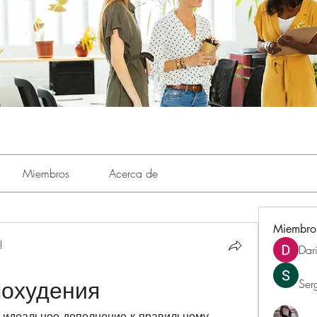
Miembros
Acerca de
Miembro
!
Dar
похудения
Ser
 идеальное дополнение к правильному 