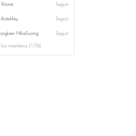
l Krone
Seguir
.thotslifey
Seguir
lifey
ongLien NhaSuong
Seguir
s los miembros (176)