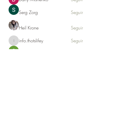
Serg Zorg
Seguir
Heil Krone
Seguir
info.thotslifey
Seguir
info.thotslifey
PhuongLien NhaSuong
Seguir
Ver todos los miembros (176)
Formulario de suscripción