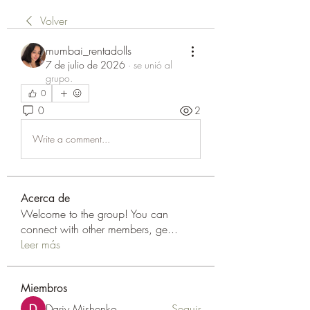
Volver
mumbai_rentadolls
7 de julio de 2026
·
se unió al
grupo.
0
0
2
Write a comment...
Acerca de
Welcome to the group! You can
connect with other members, ge
...
Leer más
Miembros
Dariy Mishenko
Seguir