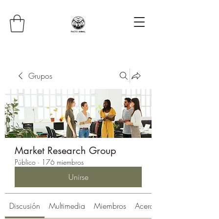
Grupos
Market Research Group
Público
·
176 miembros
Unirse
Discusión
Multimedia
Miembros
Acerca de