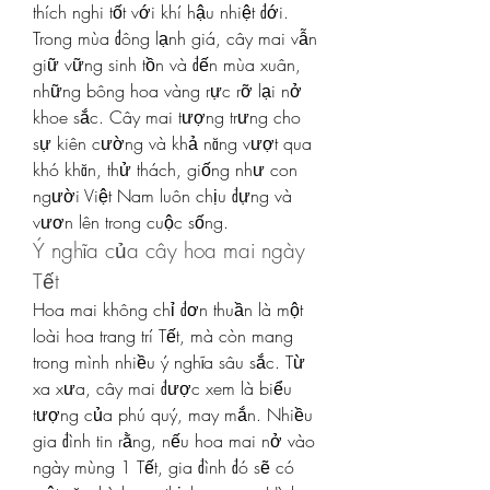
thích nghi tốt với khí hậu nhiệt đới. 
Trong mùa đông lạnh giá, cây mai vẫn 
giữ vững sinh tồn và đến mùa xuân, 
những bông hoa vàng rực rỡ lại nở 
khoe sắc. Cây mai tượng trưng cho 
sự kiên cường và khả năng vượt qua 
khó khăn, thử thách, giống như con 
người Việt Nam luôn chịu đựng và 
vươn lên trong cuộc sống.
Ý nghĩa của cây hoa mai ngày 
Tết
Hoa mai không chỉ đơn thuần là một 
loài hoa trang trí Tết, mà còn mang 
trong mình nhiều ý nghĩa sâu sắc. Từ 
xa xưa, cây mai được xem là biểu 
tượng của phú quý, may mắn. Nhiều 
gia đình tin rằng, nếu hoa mai nở vào 
ngày mùng 1 Tết, gia đình đó sẽ có 