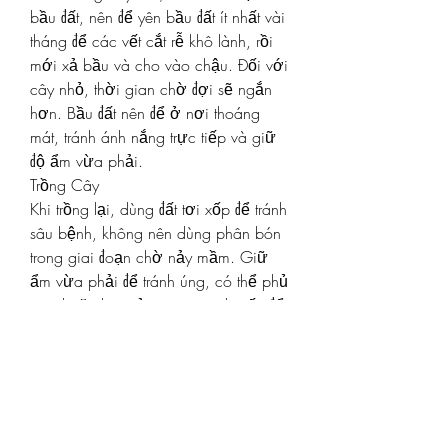
bầu đất, nên để yên bầu đất ít nhất vài 
tháng để các vết cắt rễ khô lành, rồi 
mới xả bầu và cho vào chậu. Đối với 
cây nhỏ, thời gian chờ đợi sẽ ngắn 
hơn. Bầu đất nên để ở nơi thoáng 
mát, tránh ánh nắng trực tiếp và giữ 
độ ẩm vừa phải.
Trồng Cây
Khi trồng lại, dùng đất tơi xốp để tránh 
sâu bệnh, không nên dùng phân bón 
trong giai đoạn chờ nảy mầm. Giữ 
ẩm vừa phải để tránh úng, có thể phủ 
rơm hoặc bao tải xung quanh gốc để 
giữ ẩm cho cây.
Kết Luận
Bứng mai không chỉ đơn thuần là một 
kỹ thuật, mà còn cần sự kiên nhẫn và 
hiểu biết về cây để có thể giúp cây 