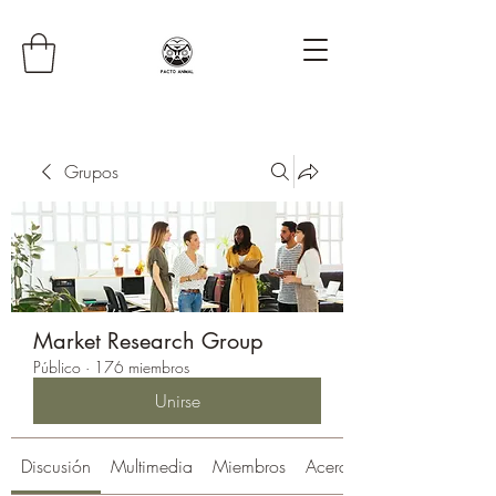
Grupos
Market Research Group
Público
·
176 miembros
Unirse
Discusión
Multimedia
Miembros
Acerca de