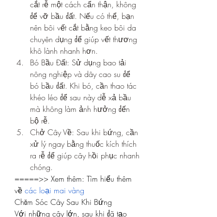
cắt rễ một cách cẩn thận, không 
để vỡ bầu đất. Nếu có thể, bạn 
nên bôi vết cắt bằng keo bôi da 
chuyên dụng để giúp vết thương 
khô lành nhanh hơn.
Bó Bầu Đất: Sử dụng bao tải 
nông nghiệp và dây cao su để 
bó bầu đất. Khi bó, cần thao tác 
khéo léo để sau này dễ xả bầu 
mà không làm ảnh hưởng đến 
bộ rễ.
Chở Cây Về: Sau khi bứng, cần 
xử lý ngay bằng thuốc kích thích 
ra rễ để giúp cây hồi phục nhanh 
chóng.
=====>> Xem thêm: Tìm hiểu thêm 
về 
các loại mai vàng
Chăm Sóc Cây Sau Khi Bứng
Với những cây lớn, sau khi đã tạo 