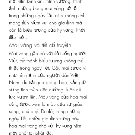
một năm bình an, thịnh vượng. Hình 
ảnh những bông mai vàng nở rộ 
trong những ngày đầu năm không chỉ 
mang đến niềm vui cho gia đình mà 
còn là biểu tượng của hy vọng, khởi 
đầu mới.
Mai vàng và tết cổ truyền
Mai vàng gắn bó với đời sống người 
Việt, trở thành biểu tượng không thể 
thiếu trong ngày Tết. Cây mai được ví 
như hình ảnh của người dân Việt 
Nam: dù trải qua giông bão, vẫn giữ 
vững tinh thần kiên cường, luôn nỗ 
lực vươn lên. Màu vàng của hoa mai 
cũng được xem là màu của sự giàu 
sang, phú quý. Do đó, trong những 
ngày Tết, nhiều gia đình trưng bày 
hoa mai trong nhà với hy vọng năm 
mới phát tài phát lộc.