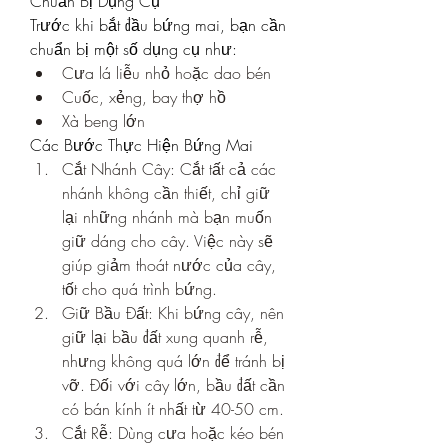
Chuẩn Bị Dụng Cụ
Trước khi bắt đầu bứng mai, bạn cần 
chuẩn bị một số dụng cụ như:
Cưa lá liễu nhỏ hoặc dao bén
Cuốc, xẻng, bay thợ hồ
Xà beng lớn
Các Bước Thực Hiện Bứng Mai
Cắt Nhánh Cây: Cắt tất cả các 
nhánh không cần thiết, chỉ giữ 
lại những nhánh mà bạn muốn 
giữ dáng cho cây. Việc này sẽ 
giúp giảm thoát nước của cây, 
tốt cho quá trình bứng.
Giữ Bầu Đất: Khi bứng cây, nên 
giữ lại bầu đất xung quanh rễ, 
nhưng không quá lớn để tránh bị 
vỡ. Đối với cây lớn, bầu đất cần 
có bán kính ít nhất từ 40-50 cm.
Cắt Rễ: Dùng cưa hoặc kéo bén 